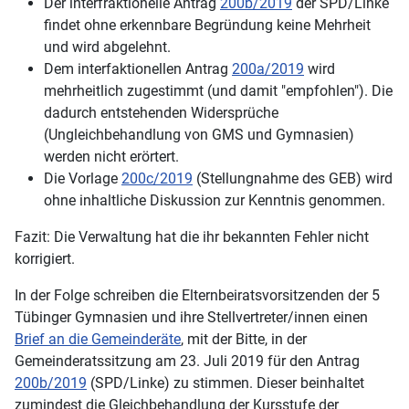
Der interfraktionelle Antrag
200b/2019
der SPD/Linke
findet ohne erkennbare Begründung keine Mehrheit
und wird abgelehnt.
Dem interfaktionellen Antrag
200a/2019
wird
mehrheitlich zugestimmt (und damit "empfohlen"). Die
dadurch entstehenden Widersprüche
(Ungleichbehandlung von GMS und Gymnasien)
werden nicht erörtert.
Die Vorlage
200c/2019
(Stellungnahme des GEB) wird
ohne inhaltliche Diskussion zur Kenntnis genommen.
Fazit: Die Verwaltung hat die ihr bekannten Fehler nicht
korrigiert.
In der Folge schreiben die Elternbeiratsvorsitzenden der 5
Tübinger Gymnasien und ihre Stellvertreter/innen einen
Brief an die Gemeinderäte
, mit der Bitte, in der
Gemeinderatssitzung am 23. Juli 2019 für den Antrag
200b/2019
(SPD/Linke) zu stimmen. Dieser beinhaltet
zumindest die Gleichbehandlung der Kursstufe der